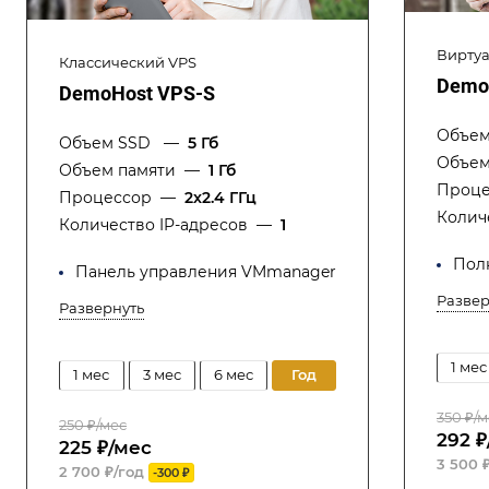
Виртуа
Классический VPS
DemoH
DemoHost VPS-S
Объе
Объем SSD
—
5 Гб
Объем
Объем памяти
—
1 Гб
Проце
Процессор
—
2x2.4 ГГц
Колич
Количество IP-адресов
—
1
Пол
Панель управления VMmanager
Развер
Развернуть
1 мес
1 мес
3 мес
6 мес
год
350 ₽/
250 ₽/мес
292 ₽
225 ₽/мес
3 500 
2 700 ₽/год
-300 ₽