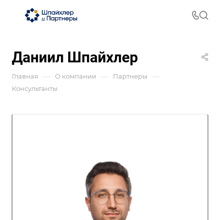
Даниил Шпайхлер
—
—
—
Главная
О компании
Партнеры
Консультанты