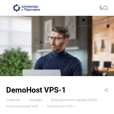
DemoHost VPS-1
—
—
—
Главная
Тарифы
Виртуальный сервер (VPS)
—
Классический VPS
DemoHost VPS-1