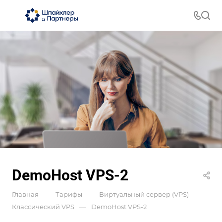
DemoHost VPS-2
—
—
—
Главная
Тарифы
Виртуальный сервер (VPS)
—
Классический VPS
DemoHost VPS-2