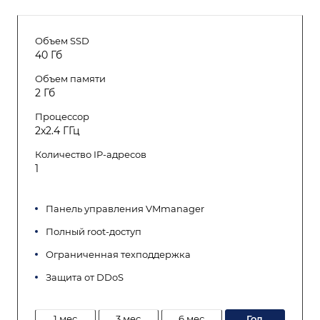
Объем SSD
40 Гб
Объем памяти
2 Гб
Процессор
2x2.4 ГГц
Количество IP-адресов
1
Панель управления VMmanager
Полный root-доступ
Ограниченная техподдержка
Защита от DDoS
1 мес
3 мес
6 мес
год