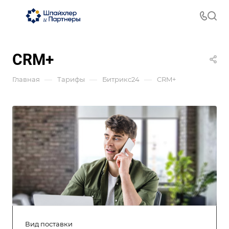
CRM+
—
—
—
Главная
Тарифы
Битрикс24
CRM+
Вид поставки