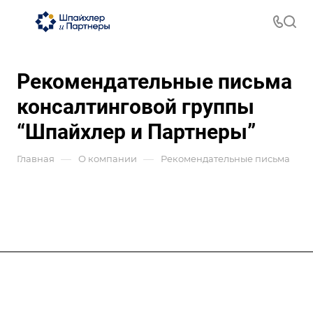
Рекомендательные письма
консалтинговой группы
“Шпайхлер и Партнеры”
—
—
Главная
О компании
Рекомендательные письма
Услуги
Отрасли
Позиционирование